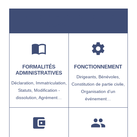
FICHES PRATIQUES LES PLUS
CONSULTÉES
import_contacts
settings
FORMALITÉS
FONCTIONNEMENT
ADMINISTRATIVES
Dirigeants,
Bénévoles,
Déclaration,
Immatriculation,
Constitution de partie civile,
Statuts,
Modification -
Organisation d’un
dissolution,
Agrément…
événement…
account_balance_wallet
group