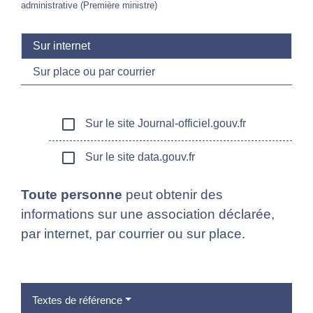
administrative (Première ministre)
Sur internet
Sur place ou par courrier
check_box_outline_blank
Sur le site Journal-officiel.gouv.fr
check_box_outline_blank
Sur le site data.gouv.fr
Toute personne
peut obtenir des
informations sur une association déclarée,
par internet, par courrier ou sur place.
Textes de référence