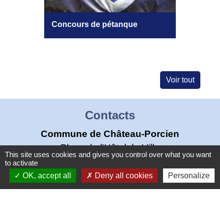
Concours de pétanque
Présen
Coutur
Voir tout
Contacts
Commune de Château-Porcien
Place de l'Hôtel de Ville
This site uses cookies and gives you control over what you want
08360 Château-Porcien - FRANCE
to activate
+33 3 24 72 80 95
OK, accept all
Deny all cookies
Personalize
Contact par formulaire