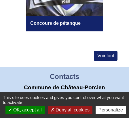
Concours de pétanque
Présen
Coutur
Voir tout
Contacts
Commune de Château-Porcien
Place de l'Hôtel de Ville
This site uses cookies and gives you control over what you want
to activate
08360 Château-Porcien - FRANCE
OK, accept all
Deny all cookies
Personalize
+33 3 24 72 80 95
Contact par formulaire