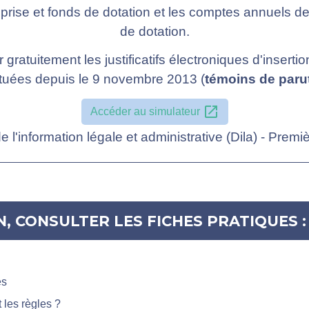
eprise et fonds de dotation et les comptes annuels d
de dotation.
ratuitement les justificatifs électroniques d'insert
ctuées depuis le 9 novembre 2013 (
témoins de paru
open_in_new
Accéder au simulateur
e l'information légale et administrative (Dila) - Premi
, CONSULTER LES FICHES PRATIQUES :
es
 les règles ?