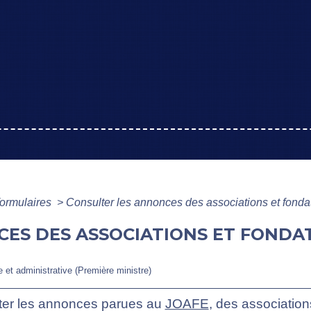
formulaires
>
Consulter les annonces des associations et fonda
ES DES ASSOCIATIONS ET FONDAT
le et administrative (Première ministre)
ter les annonces parues au
JOAFE
, des association