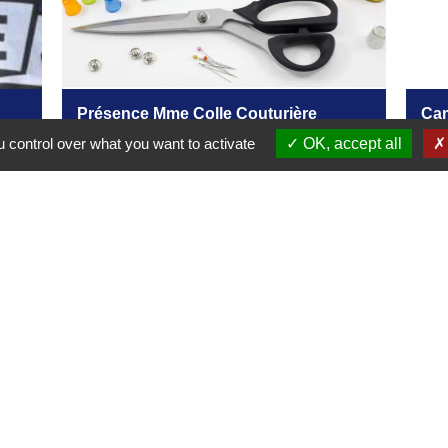
Présence Mme Colle Couturière
Cam
 control over what you want to activate
OK, accept all
Contacts
Commune de Château-Porcien
Place de l'Hôtel de Ville
08360 Château-Porcien - FRANCE
+33 3 24 72 80 95
Contact par formulaire