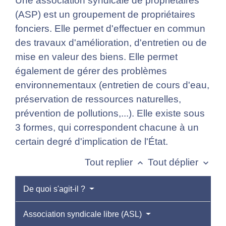
Une association syndicale de propriétaires
(ASP) est un groupement de propriétaires
fonciers. Elle permet d'effectuer en commun
des travaux d'amélioration, d'entretien ou de
mise en valeur des biens. Elle permet
également de gérer des problèmes
environnementaux (entretien de cours d'eau,
préservation de ressources naturelles,
prévention de pollutions,...). Elle existe sous
3 formes, qui correspondent chacune à un
certain degré d'implication de l'État.
Tout replier
Tout déplier
keyboard_arrow_up
keyboard_arrow_down
De quoi s'agit-il ?
Association syndicale libre (ASL)