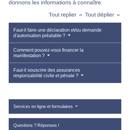
donnons les informations à connaître.
Tout replier
Tout déplier
keyboard_arrow_up
keyboard_arrow_down
Faut-il faire une déclaration et/ou demande
d'autorisation préalable ?
Comment pouvez-vous financer la
manifestation ?
Faut-il souscrire des assurances
responsabilité civile et pénale ?
Services en ligne et formulaires
Questions ? Réponses !