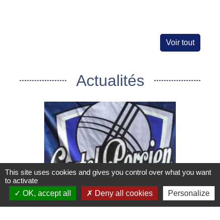
Voir tout
Actualités
This site uses cookies and gives you control over what you want
to activate
chevron_left
chevron_right
OK, accept all
Deny all cookies
Personalize