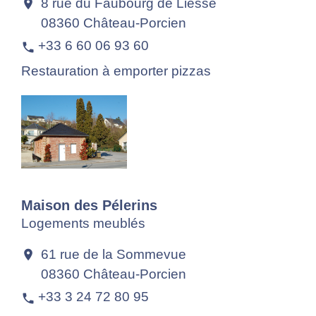
8 rue du Faubourg de Liesse
location_on
08360 Château-Porcien
+33 6 60 06 93 60
phone
Restauration à emporter pizzas
Maison des Pélerins
Logements meublés
61 rue de la Sommevue
location_on
08360 Château-Porcien
+33 3 24 72 80 95
phone