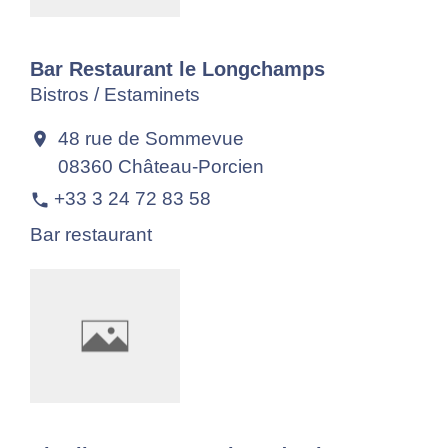
Bar Restaurant le Longchamps
Bistros / Estaminets
48 rue de Sommevue
location_on
08360 Château-Porcien
+33 3 24 72 83 58
phone
Bar restaurant