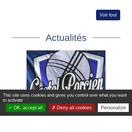
Voir tout
Actualités
This site uses cookies and gives you control over what you want
chevron_left
chevron_right
to activate
OK, accept all
Deny all cookies
Personalize