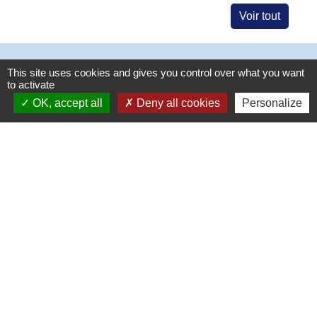
Voir tout
Contacts
This site uses cookies and gives you control over what you want
to activate
Commune de Château-Porcien
OK, accept all
Deny all cookies
Personalize
Place de l'Hôtel de Ville
08360 Château-Porcien - FRANCE
+33 3 24 72 80 95
Contact par formulaire
Mentions légales
-
Politique de confidentialité
-
Accessibilité
-
Plan du site
-
Gestion des cookies