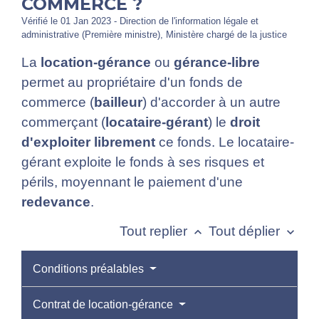
COMMERCE ?
Vérifié le 01 Jan 2023 - Direction de l'information légale et
administrative (Première ministre), Ministère chargé de la justice
La
location-gérance
ou
gérance-libre
permet au propriétaire d'un fonds de
commerce (
bailleur
) d'accorder à un autre
commerçant (
locataire-gérant
) le
droit
d'exploiter librement
ce fonds. Le locataire-
gérant exploite le fonds à ses risques et
périls, moyennant le paiement d'une
redevance
.
Tout replier
Tout déplier
keyboard_arrow_up
keyboard_arrow_down
Conditions préalables
Contrat de location-gérance