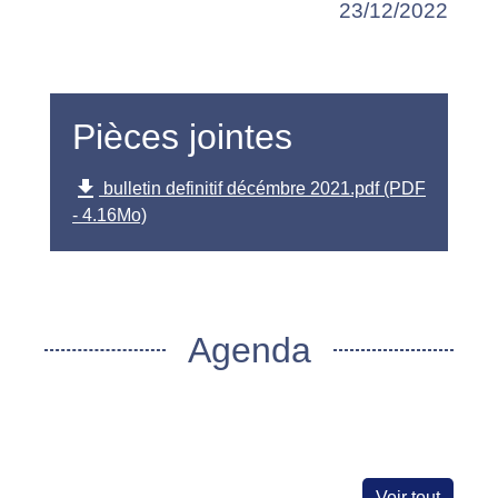
23/12/2022
Pièces jointes
file_download
bulletin definitif décémbre 2021.pdf (PDF
- 4.16Mo)
Agenda
Voir tout