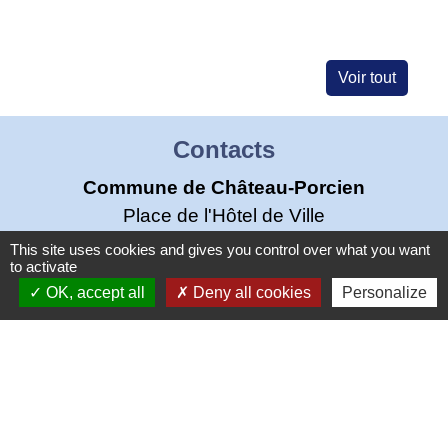
Voir tout
Contacts
Commune de Château-Porcien
Place de l'Hôtel de Ville
08360 Château-Porcien - FRANCE
This site uses cookies and gives you control over what you want
to activate
+33 3 24 72 80 95
OK, accept all
Deny all cookies
Personalize
Contact par formulaire
Mentions légales
-
Politique de confidentialité
-
Accessibilité
-
Plan du site
-