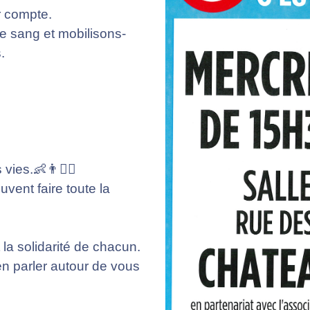
r compte.
de sang et mobilisons-
.
vies.👶👨👱‍♀️
vent faire toute la
 la solidarité de chacun.
n parler autour de vous