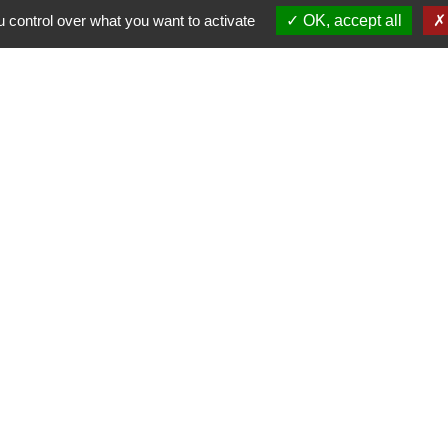
 control over what you want to activate
OK, accept all
Contacts
Commune de Château-Porcien
Place de l'Hôtel de Ville
08360 Château-Porcien - FRANCE
+33 3 24 72 80 95
Contact par formulaire
tique de confidentialité
-
Accessibilité
-
Plan du site
Site créé en partenariat avec Réseau des Communes