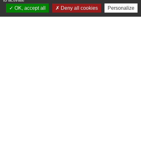
Voir tout
OK, accept all
Deny all cookies
Personalize
Contacts
Commune de Château-Porcien
Place de l'Hôtel de Ville
08360 Château-Porcien - FRANCE
+33 3 24 72 80 95
Contact par formulaire
Mentions légales
-
Politique de confidentialité
-
Accessibilité
-
Plan du site
-
Gestion des cookies