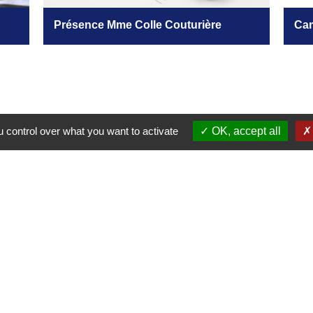
Présence Mme Colle Couturière
Cam
 control over what you want to activate
OK, accept all
Contacts
Commune de Château-Porcien
Place de l'Hôtel de Ville
08360 Château-Porcien - FRANCE
+33 3 24 72 80 95
Contact par formulaire
tique de confidentialité
-
Accessibilité
-
Plan du site