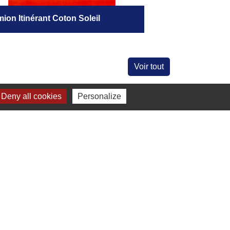
ion Itinérant Coton Soleil
Bus Horizon Fém
Voir tout
Deny all cookies
Personalize
-
Gestion des cookies