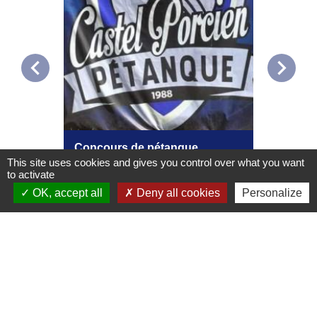
chevron_left
chevron_right
Concours de pétanque
Présen
Coutur
This site uses cookies and gives you control over what you want
to activate
OK, accept all
Deny all cookies
Personalize
Voir tout
Contacts
Commune de Château-Porcien