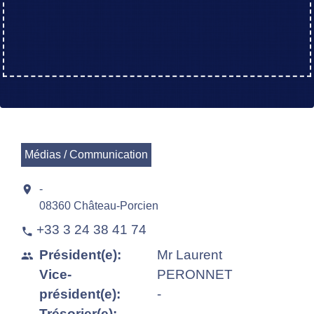
Médias / Communication
location_on
-
08360 Château-Porcien
+33 3 24 38 41 74
phone
Président(e):
Mr Laurent
people
Vice-
PERONNET
président(e):
-
Trésorier(e):
-