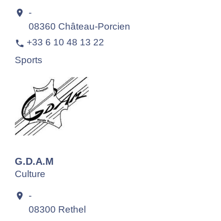
-
location_on
08360 Château-Porcien
+33 6 10 48 13 22
phone
Sports
G.D.A.M
Culture
-
location_on
08300 Rethel