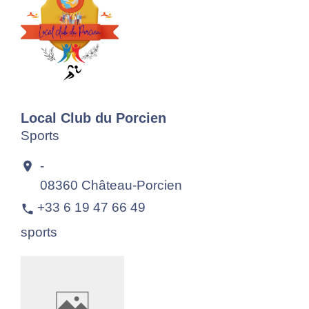
Local Club du Porcien
Sports
-
location_on
08360 Château-Porcien
+33 6 19 47 66 49
phone
sports