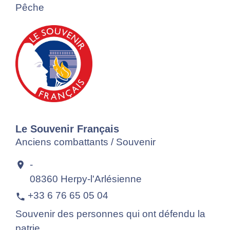
Pêche
Le Souvenir Français
Anciens combattants / Souvenir
-
location_on
08360 Herpy-l'Arlésienne
+33 6 76 65 05 04
phone
Souvenir des personnes qui ont défendu la
patrie