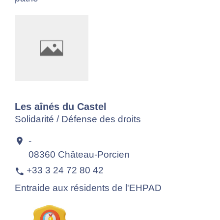
Les aînés du Castel
Solidarité / Défense des droits
-
location_on
08360 Château-Porcien
+33 3 24 72 80 42
phone
Entraide aux résidents de l'EHPAD