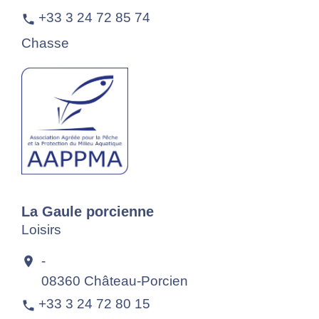
+33 3 24 72 85 74
phone
Chasse
La Gaule porcienne
Loisirs
-
location_on
08360 Château-Porcien
+33 3 24 72 80 15
phone