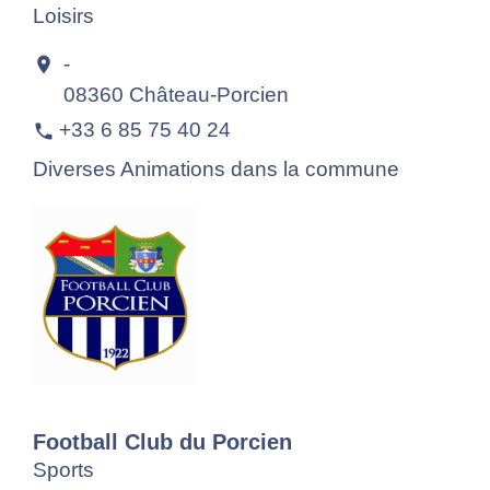
Loisirs
-
location_on
08360 Château-Porcien
+33 6 85 75 40 24
phone
Diverses Animations dans la commune
Football Club du Porcien
Sports