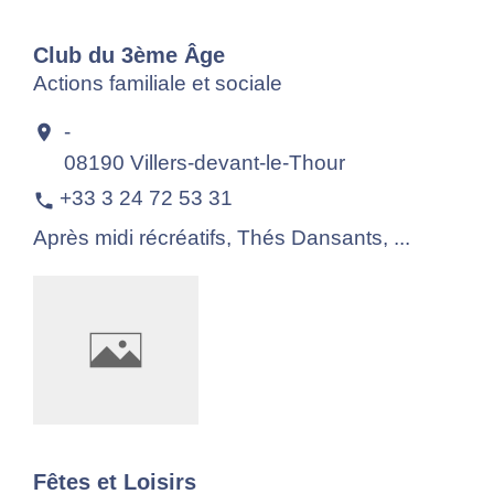
Club du 3ème Âge
Actions familiale et sociale
-
location_on
08190 Villers-devant-le-Thour
+33 3 24 72 53 31
phone
Après midi récréatifs, Thés Dansants, ...
Fêtes et Loisirs