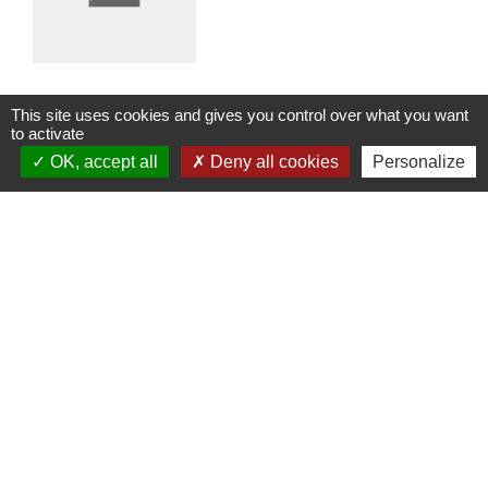
This site uses cookies and gives you control over what you want
Plantes et Savoirs en Ardennes
to activate
Environnement
OK, accept all
Deny all cookies
Personalize
-
location_on
08270 Auboncourt-Vauzelles
+33 6 81 77 52 22
phone
Loisirs, bien être et santé
1
-
2
-3
Agenda