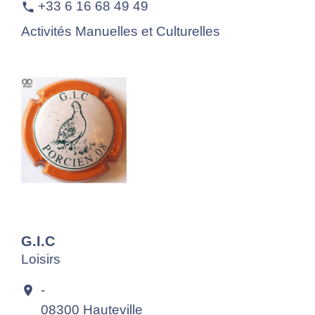
+33 6 16 68 49 49
phone
Activités Manuelles et Culturelles
G.I.C
Loisirs
-
location_on
08300 Hauteville